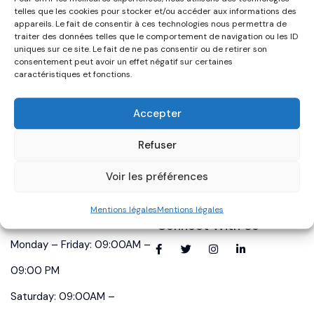
telles que les cookies pour stocker et/ou accéder aux informations des
Porsche
Hatchback
appareils. Le fait de consentir à ces technologies nous permettra de
traiter des données telles que le comportement de navigation ou les ID
Audi
SUV
uniques sur ce site. Le fait de ne pas consentir ou de retirer son
consentement peut avoir un effet négatif sur certaines
BMW
Hybrid
caractéristiques et fonctions.
Ford
Electric
Accepter
Nissan
Coupe
Refuser
Peugeot
Truck
Volkswagen
Convertible
Voir les préférences
Mentions légales
Mentions légales
Sale Hours
Connect With Us
Monday – Friday: 09:00AM –
09:00 PM
Saturday: 09:00AM –