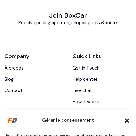
Join BoxCar
Receive pricing updates, shopping tips & more!
Company
Quick Links
À propos
Get in Touch
Blog
Help center
Contact
Live chat
How it works
Gérer le consentement
Our Brands
Vehicles Type
Toyota
Sedan
Pour offrir les meilleures expériences, nous utilisons des technologies